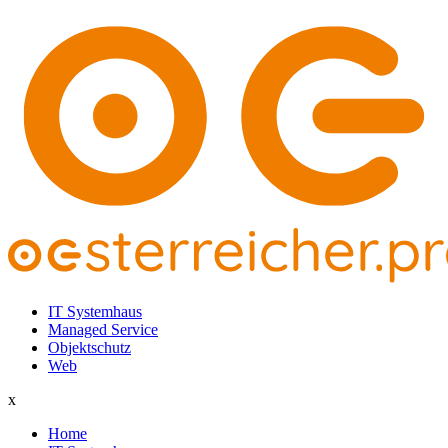
IT Systemhaus
Managed Service
Objektschutz
Web
x
Home